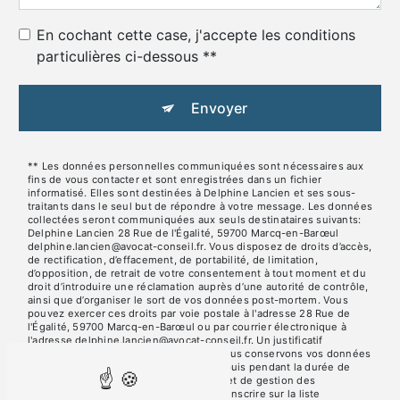
En cochant cette case, j'accepte les conditions
particulières ci-dessous **
Envoyer
** Les données personnelles communiquées sont nécessaires aux
fins de vous contacter et sont enregistrées dans un fichier
informatisé. Elles sont destinées à Delphine Lancien et ses sous-
traitants dans le seul but de répondre à votre message. Les données
collectées seront communiquées aux seuls destinataires suivants:
Delphine Lancien 28 Rue de l'Égalité, 59700 Marcq-en-Barœul
delphine.lancien@avocat-conseil.fr. Vous disposez de droits d’accès,
de rectification, d’effacement, de portabilité, de limitation,
d’opposition, de retrait de votre consentement à tout moment et du
droit d’introduire une réclamation auprès d’une autorité de contrôle,
ainsi que d’organiser le sort de vos données post-mortem. Vous
pouvez exercer ces droits par voie postale à l'adresse 28 Rue de
l'Égalité, 59700 Marcq-en-Barœul ou par courrier électronique à
l'adresse delphine.lancien@avocat-conseil.fr. Un justificatif
d'identité pourra vous être demandé. Nous conservons vos données
pendant la période de prise de contact puis pendant la durée de
prescription légale aux fins probatoires et de gestion des
contentieux. Vous avez le droit de vous inscrire sur la liste